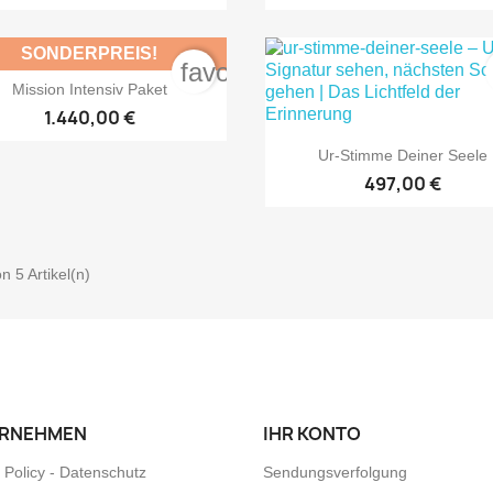
SONDERPREIS!
favorite_border

Vorschau
Mission Intensiv Paket
1.440,00 €

Vorschau
Ur-Stimme Deiner Seele
497,00 €
on 5 Artikel(n)
RNEHMEN
IHR KONTO
 Policy - Datenschutz
Sendungsverfolgung