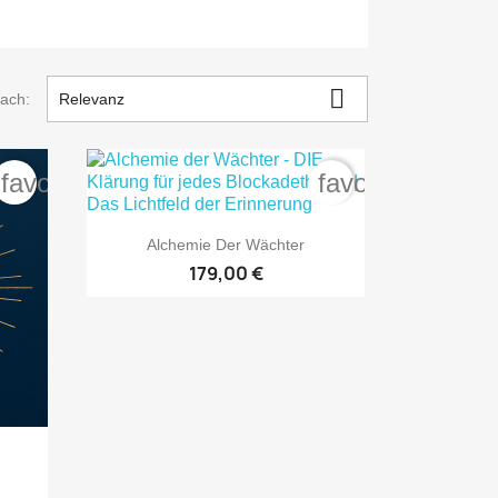

nach:
Relevanz
favorite_border
favorite_border

Vorschau
Alchemie Der Wächter
179,00 €