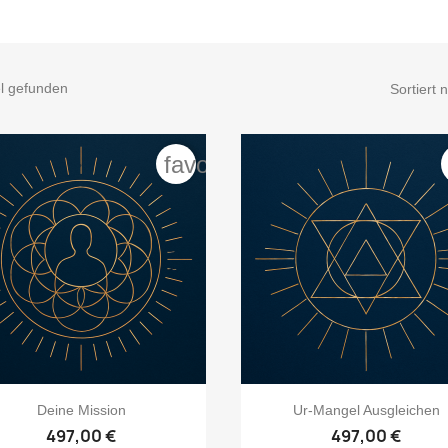
el gefunden
Sortiert 
favorite_border


Vorschau
Vorschau
Deine Mission
Ur-Mangel Ausgleichen
497,00 €
497,00 €