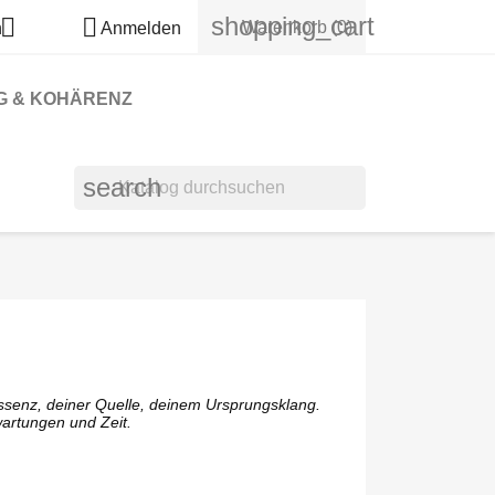
shopping_cart


Warenkorb
(0)
h
Anmelden
G & KOHÄRENZ
search
ssenz, deiner Quelle, deinem Ursprungsklang.
rwartungen und Zeit.